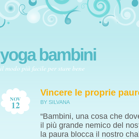
yoga bambini
il modo più facile per stare bene
Vincere le proprie paur
NOV
12
BY SILVANA
“Bambini, una cosa che dove
il più grande nemico del nostr
la paura blocca il nostro cha