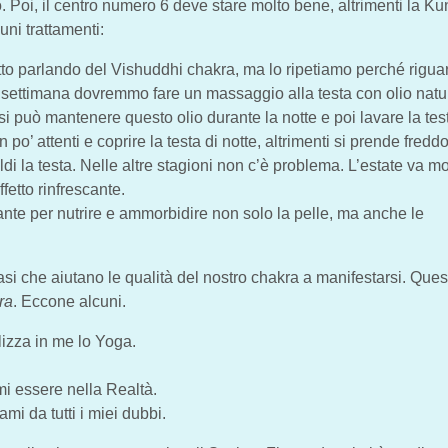
o. Poi, il centro numero 6 deve stare molto bene, altrimenti la Ku
uni trattamenti:
o parlando del Vishuddhi chakra, ma lo ripetiamo perché rigua
 settimana dovremmo fare un massaggio alla testa con olio natu
si può mantenere questo olio durante la notte e poi lavare la test
o’ attenti e coprire la testa di notte, altrimenti si prende freddo
ldi la testa. Nelle altre stagioni non c’è problema. L’estate va mo
fetto rinfrescante.
ante per nutrire e ammorbidire non solo la pelle, ma anche le
asi che aiutano le qualità del nostro chakra a manifestarsi. Ques
ra
. Eccone alcuni.
lizza in me lo Yoga.
i essere nella Realtà.
mi da tutti i miei dubbi.