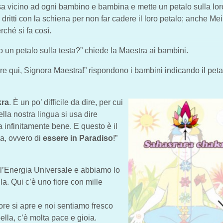
ssa vicino ad ogni bambino e bambina e mette un petalo sulla lor
 dritti con la schiena per non far cadere il loro petalo; anche Mei
rché si fa così.
un petalo sulla testa?” chiede la Maestra ai bambini.
re qui, Signora Maestra!” rispondono i bambini indicando il pet
kra
. È un po’ difficile da dire, per cui
 nella nostra lingua si usa dire
ta infinitamente bene. E questo è il
a, ovvero di
essere in Paradiso
!”
n l’Energia Universale e abbiamo lo
a. Qui c’è uno fiore con mille
ore si apre e noi sentiamo fresco
ella, c’è molta pace e gioia.