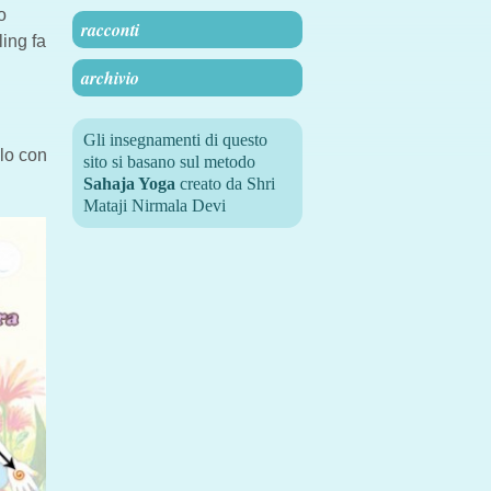
o
racconti
ling fa
archivio
Gli insegnamenti di questo
alo con
sito si basano sul metodo
Sahaja Yoga
creato da Shri
Mataji Nirmala Devi