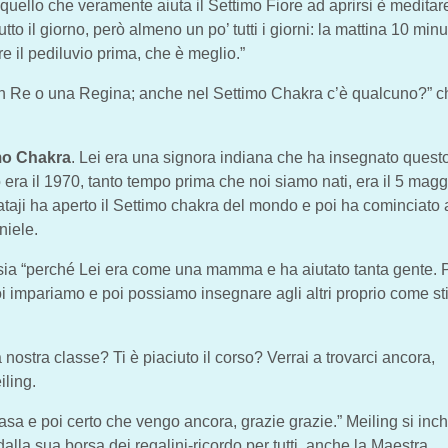
quello che veramente aiuta il Settimo Fiore ad aprirsi è meditare 
o il giorno, però almeno un po’ tutti i giorni: la mattina 10 minut
e il pediluvio prima, che è meglio.”
n Re o una Regina; anche nel Settimo Chakra c’è qualcuno?” c
imo Chakra
. Lei era una signora indiana che ha insegnato ques
 era il 1970, tanto tempo prima che noi siamo nati, era il 5 ma
Mataji ha aperto il Settimo chakra del mondo e poi ha cominciato
niele.
sia “perché Lei era come una mamma e ha aiutato tanta gente. 
i impariamo e poi possiamo insegnare agli altri proprio come s
a nostra classe? Ti è piaciuto il corso? Verrai a trovarci ancora,
iling.
casa e poi certo che vengo ancora, grazie grazie.” Meiling si inc
dalla sua borsa dei regalini-ricordo per tutti, anche la Maestra.