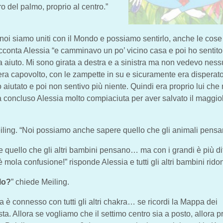
ro del palmo, proprio al centro.”
oi siamo uniti con il Mondo e possiamo sentirlo, anche le cose
cconta Alessia “e camminavo un po’ vicino casa e poi ho sentito
aiuto. Mi sono girata a destra e a sinistra ma non vedevo ness
era capovolto, con le zampette in su e sicuramente era disperat
o aiutato e poi non sentivo più niente. Quindi era proprio lui che
 ha concluso Alessia molto compiaciuta per aver salvato il maggio
iling. “Noi possiamo anche sapere quello che gli animali pensa
 quello che gli altri bambini pensano… ma con i grandi è più diff
mola confusione!” risponde Alessia e tutti gli altri bambini rido
elo?
” chiede Meiling.
ra è connesso con tutti gli altri chakra… se ricordi la Mappa dei
sta. Allora se vogliamo che il settimo centro sia a posto, allora 