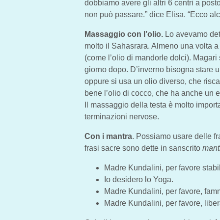
dobbiamo avere gli altri 6 centri a post
non può passare.” dice Elisa. “Ecco alc
Massaggio con l’olio.
Lo avevamo dett
molto il Sahasrara. Almeno una volta a
(come l’olio di mandorle dolci). Magari 
giorno dopo. D’inverno bisogna stare un p
oppure si usa un olio diverso, che risca
bene l’olio di cocco, che ha anche un ef
Il massaggio della testa è molto import
terminazioni nervose.
Con i mantra
. Possiamo usare delle fr
frasi sacre sono dette in sanscrito
mant
Madre Kundalini, per favore stabi
Io desidero lo Yoga.
Madre Kundalini, per favore, famm
Madre Kundalini, per favore, libera