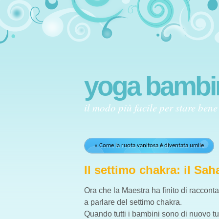
yoga bambi
il modo più facile per stare bene
« Come la ruota vanitosa è diventata umile
Il settimo chakra: il Sah
Ora che la Maestra ha finito di racconta
a parlare del settimo chakra.
Quando tutti i bambini sono di nuovo tu