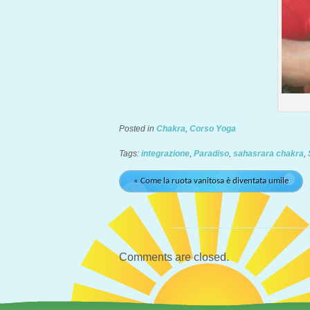
Posted in
Chakra
,
Corso Yoga
Tags:
integrazione
,
Paradiso
,
sahasrara chakra
,
« Come la ruota vanitosa è diventata umile
Comments are closed.