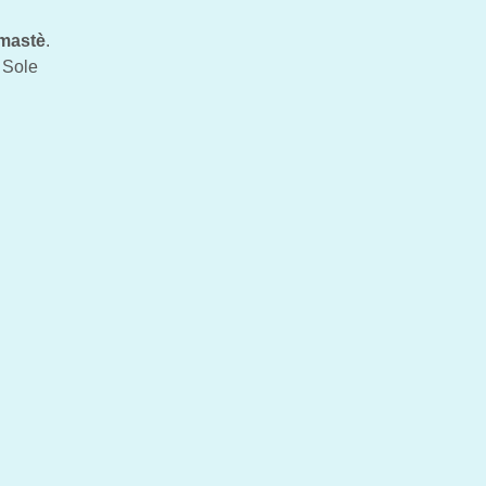
mastè
.
l Sole