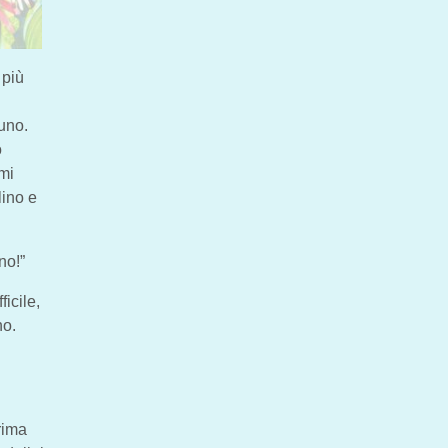
 più
uno.
o
 mi
lino e
no!”
icile,
no.
prima