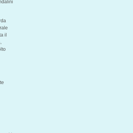
ndalini
rda
rale
a il
,
lto
te