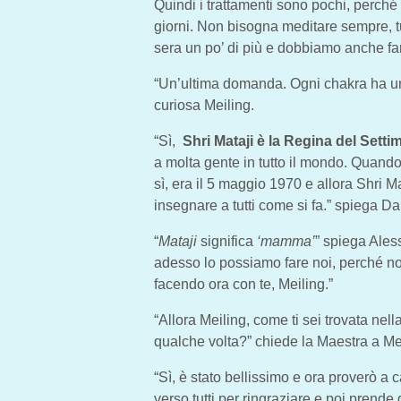
Quindi i trattamenti sono pochi, perché 
giorni. Non bisogna meditare sempre, tutt
sera un po’ di più e dobbiamo anche far
“Un’ultima domanda. Ogni chakra ha u
curiosa Meiling.
“Sì,
Shri Mataji è la Regina del Sett
a molta gente in tutto il mondo. Quando
sì, era il 5 maggio 1970 e allora Shri 
insegnare a tutti come si fa.” spiega Da
“
Mataji
significa
‘mamma’
” spiega Ales
adesso lo possiamo fare noi, perché no
facendo ora con te, Meiling.”
“Allora Meiling, come ti sei trovata nell
qualche volta?” chiede la Maestra a Me
“Sì, è stato bellissimo e ora proverò a 
verso tutti per ringraziare e poi prende 