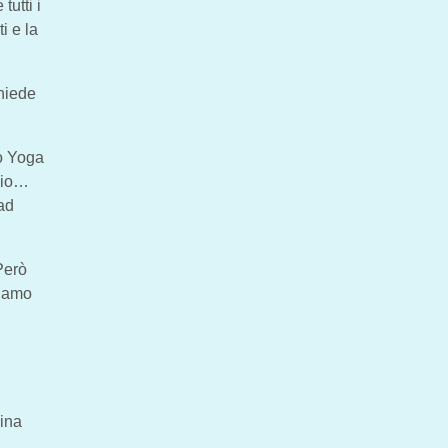
tutti i
i e la
hiede
to Yoga
ggio…
 ad
Però
tiamo
hina