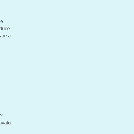
ve
oduce
nare a
o?”
rovato