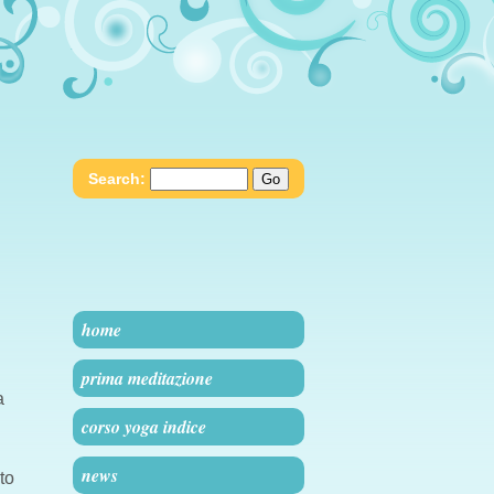
Search:
home
prima meditazione
a
corso yoga indice
news
to