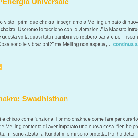
l’Energia Universale
visto i primi due chakra, insegniamo a Meiling un paio di nuo
i chakra. Useremo le tecniche con le vibrazioni.” la Maestra intr
 questa volta quasi tutti i bambini vorrebbero parlare per inseg
“Cosa sono le vibrazioni?” ma Meiling non aspetta,…
continua a
E
GIA UNIVERSALE
chakra: Swadhisthan
 ti è chiaro come funziona il primo chakra e come fare per curarl
nde Meiling contenta di aver imparato una nuova cosa. “Ieri ho p
a, mi sono alzata la Kundalini e mi sono protetta. Poi ho detto i