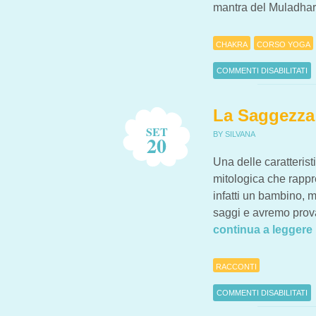
mantra del Muladhar
CHAKRA
CORSO YOGA
COMMENTI DISABILITATI
SU IL SECONDO CHAKRA
La Saggezza
SET
BY SILVANA
20
Una delle caratteris
mitologica che rappr
infatti un bambino, ma
saggi e avremo prov
continua a leggere
RACCONTI
COMMENTI DISABILITATI
SU LA SAGGEZZA DI SHR