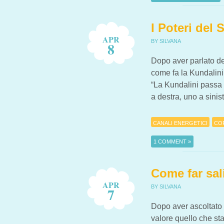
SU COME BILANCIARE I C
I Poteri del 
APR
BY SILVANA
8
Dopo aver parlato de
come fa la Kundalini
“La Kundalini passa 
a destra, uno a sini
CANALI ENERGETICI
CO
1 COMMENT »
Come far sal
APR
BY SILVANA
7
Dopo aver ascoltato l
valore quello che st