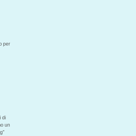
o per
 di
mo un
ng”