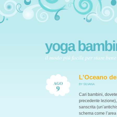
yoga bambi
il modo più facile per stare bene
L’Oceano del
AGO
BY SILVANA
9
Cari bambini, dovete
precedente lezione),
sanscrita (un’antich
schema come l’area v