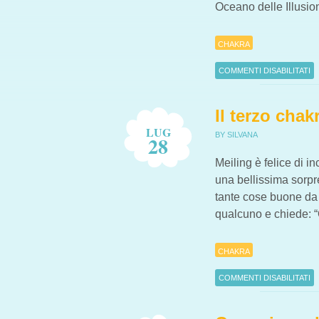
Oceano delle Illusio
CHAKRA
COMMENTI DISABILITATI
SU L’OCEANO DELLE ILLU
Il terzo chak
LUG
BY SILVANA
28
Meiling è felice di i
una bellissima sorpre
tante cose buone da 
qualcuno e chiede: 
CHAKRA
COMMENTI DISABILITATI
SU IL TERZO CHAKRA: NA