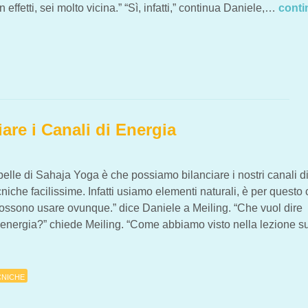
n effetti, sei molto vicina.” “Sì, infatti,” continua Daniele,…
conti
VIO… PER RILASSARCI MEGLIO
are i Canali di Energia
belle di Sahaja Yoga è che possiamo bilanciare i nostri canali d
niche facilissime. Infatti usiamo elementi naturali, è per questo
 possono usare ovunque.” dice Daniele a Meiling. “Che vuol dire
di energia?” chiede Meiling. “Come abbiamo visto nella lezione 
CNICHE