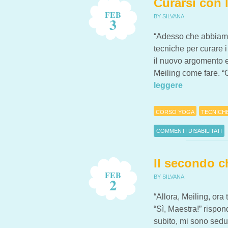
Curarsi con 
FEB
BY SILVANA
3
“Adesso che abbiamo 
tecniche per curare 
il nuovo argomento e
Meiling come fare. 
leggere
CORSO YOGA
TECNICH
COMMENTI DISABILITATI
SU CURARSI CON L’ENER
Il secondo 
FEB
BY SILVANA
2
“Allora, Meiling, ora
“Sì, Maestra!” rispo
subito, mi sono sedut