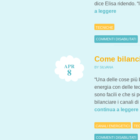
dice Elisa ridendo. “I
a leggere
TECNICHE
COMMENTI DISABILITATI
SU FACCIAMO IL PEDILU
Come bilanci
APR
BY SILVANA
8
“Una delle cose più 
energia con delle tec
sono facili e che si
bilanciare i canali 
continua a leggere
CANALI ENERGETICI
TE
COMMENTI DISABILITATI