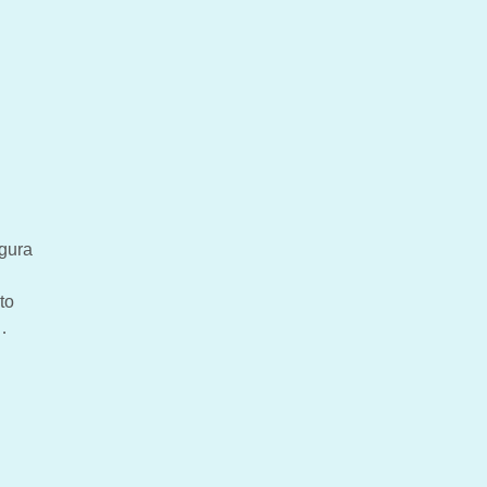
igura
to
…