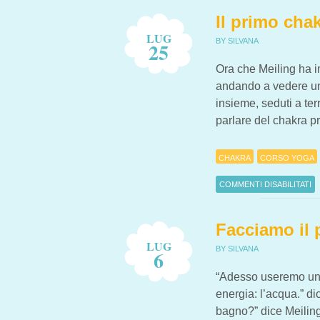
Il primo cha
LUG
BY SILVANA
25
Ora che Meiling ha i
andando a vedere uno 
insieme, seduti a ter
parlare del chakra p
CHAKRA
CORSO YOGA
COMMENTI DISABILITATI
SU IL PRIMO CHAKRA: 
Facciamo il 
LUG
BY SILVANA
6
“Adesso useremo un a
energia: l’acqua.” d
bagno?” dice Meiling