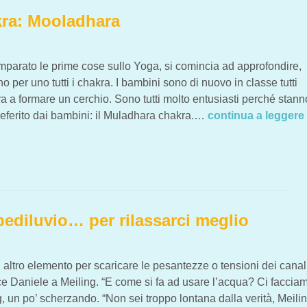
kra: Mooladhara
mparato le prime cose sullo Yoga, si comincia ad approfondire,
per uno tutti i chakra. I bambini sono di nuovo in classe tutti
ra a formare un cerchio. Sono tutti molto entusiasti perché stann
referito dai bambini: il Muladhara chakra.…
continua a leggere
MOOLADHARA
pediluvio… per rilassarci meglio
ltro elemento per scaricare le pesantezze o tensioni dei canali
ice Daniele a Meiling. “E come si fa ad usare l’acqua? Ci faccia
, un po’ scherzando. “Non sei troppo lontana dalla verità, Meili