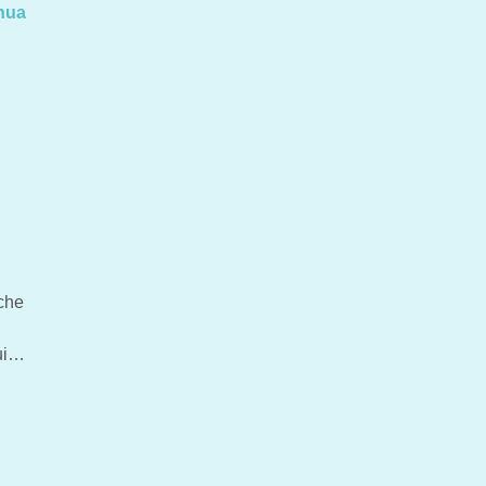
nua
i
 che
sui…