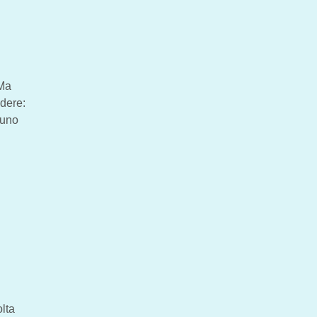
“Ma
ndere:
 uno
olta