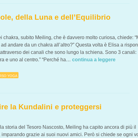
ANALI DI ENERGIA
Sole, della Luna e dell’Equilibrio
i chakra, subito Meiling, che è davvero molto curiosa, chiede: 
 ad andare da un chakra all’altro?” Questa volta è Elisa a rispo
attraverso dei canali che sono lungo la schiena. Sono 3 canali:
stra e uno al centro.” “Perché ha…
continua a leggere
RSO YOGA
ire la Kundalini e proteggersi
a storia del Tesoro Nascosto, Meiling ha capito ancora di più il
a imparando grazie ai suoi nuovi amici. Però si chiede se ogni v